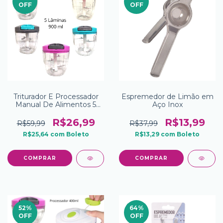
OFF
OFF
Triturador E Processador
Espremedor de Limão em
Manual De Alimentos 5
Aço Inox
Lâminas 900ml
R$26,99
R$13,99
R$59,99
R$37,99
R$25,64
com
Boleto
R$13,29
com
Boleto
52
%
64
%
OFF
OFF