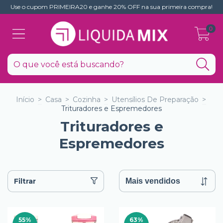
Use o cupom PRIMEIRA20 e ganhe 20% OFF na sua primeira compra!
0
Início
>
Casa
>
Cozinha
>
Utensílios De Preparação
>
Trituradores e Espremedores
Trituradores e
Espremedores
Filtrar
55
%
63
%