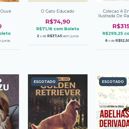
 Ouve
O Gato Educado
Colecao A En
Ilustrada De R
7 Vol
R$74,90
0
R$31
R$71,16
com
Boleto
oleto
R$299,25
c
2
x de
R$37,45
sem juros
 juros
6
x de
R$52,5
ESGOTADO
ESGOTADO