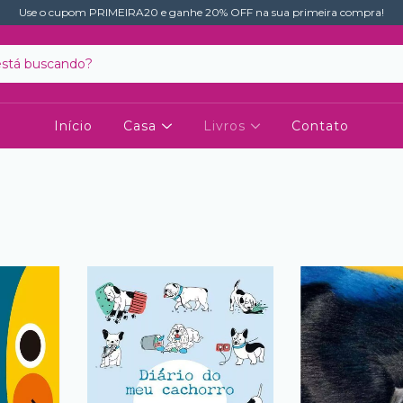
Use o cupom PRIMEIRA20 e ganhe 20% OFF na sua primeira compra!
Início
Casa
Livros
Contato