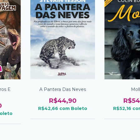
ros E
A Pantera Das Neves
Mol
R$44,90
R$54
0
R$42,66
com
Boleto
R$52,16
co
oleto