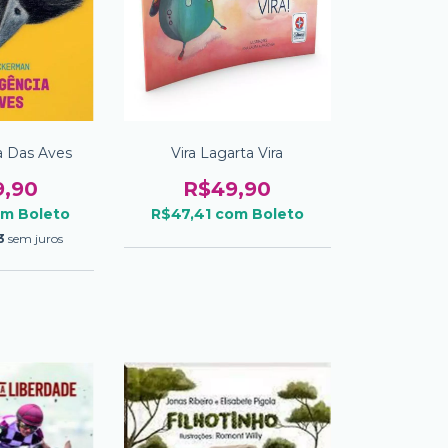
ia Das Aves
Vira Lagarta Vira
9,90
R$49,90
om
Boleto
R$47,41
com
Boleto
3
sem juros