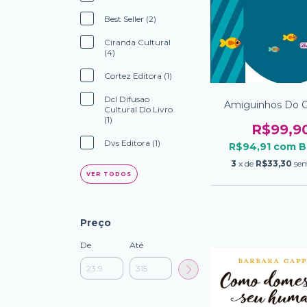
Best Seller (2)
Ciranda Cultural
(4)
Cortez Editora (1)
Dcl Difusao
Amiguinhos Do 
Cultural Do Livro
(1)
R$99,9
Dvs Editora (1)
R$94,91
com
B
3
x de
R$33,30
sem
VER TODOS
Preço
De
Até