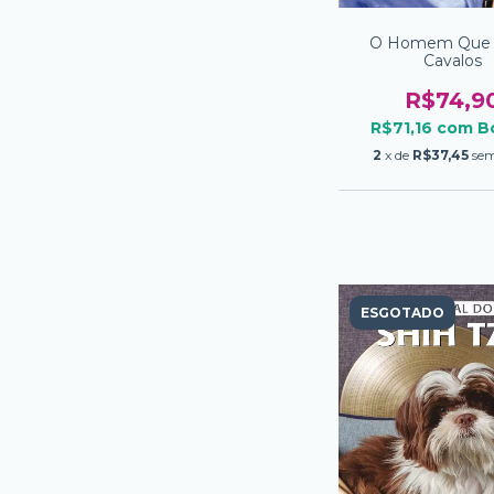
O Homem Que
Cavalos
R$74,9
R$71,16
com
B
2
x de
R$37,45
sem
ESGOTADO