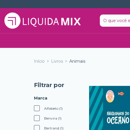
Início
>
Livros
>
Animais
Filtrar por
Marca
Alfabeto (1)
Benvira (1)
Bertrand (1)