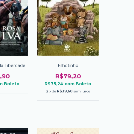
la Liberdade
Filhotinho
,90
R$79,20
m
Boleto
R$75,24
com
Boleto
2
x de
R$39,60
sem juros