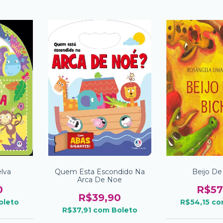
lva
Quem Esta Escondido Na
Beijo De
Arca De Noe
0
R$57
R$39,90
oleto
R$54,15
co
R$37,91
com
Boleto