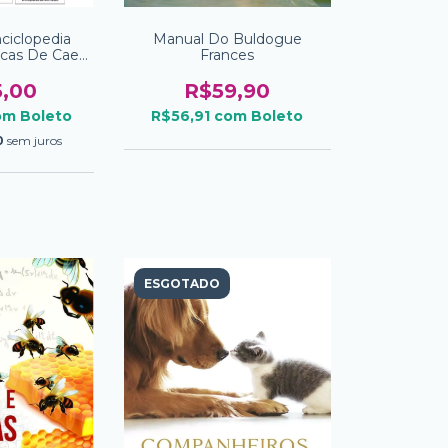
ciclopedia
Manual Do Buldogue
acas De Caes
Frances
umes
5,00
R$59,90
om
Boleto
R$56,91
com
Boleto
0
sem juros
ESGOTADO