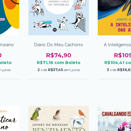
Oceano
Diario Do Meu Cachorro
A Inteligenc
0
R$74,90
R$10
oleto
R$71,16
com
Boleto
R$104,41
c
 juros
2
x de
R$37,45
sem juros
3
x de
R$36,6