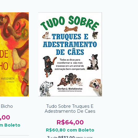
 Bicho
Tudo Sobre Truques E
Adestramento De Caes
,00
R$64,00
m
Boleto
R$60,80
com
Boleto
2
x de
R$32,00
sem juros