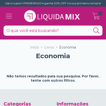
Use o cupom PRIMEIRA20 e ganhe 20% OFF na sua primeira compra!
0
Início
>
Livros
>
Economia
Economia
Não temos resultados para sua pesquisa. Por favor,
tente com outros filtros.
Categorias
Informações