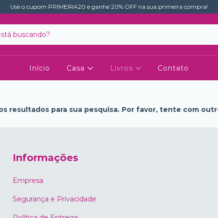
Use o cupom PRIMEIRA20 e ganhe 20% OFF na sua primeira compra!
Início
Casa
Livros
Contato
s resultados para sua pesquisa. Por favor, tente com outros
Informações
Empresa
Segurança e Privacidade
Política de Entrega