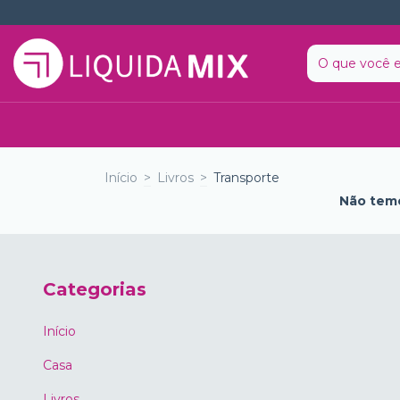
Início
>
Livros
>
Transporte
Não temo
Categorias
Início
Casa
Livros