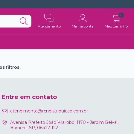
0
Atendimento
Minha conta
Meu carrinho
 filtros.
Entre em contato
atendimento@rcndistribuicao.com.br
Avenida Prefeito João Vilallobo, 1170 - Jardim Belval,
Barueri - SP, 06422-122