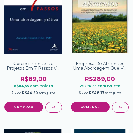
Gerenciamento De
Empresa De Alimentos
Projetos Em 7 Passos Vol
Uma Abordagem Que Vai
1 Uma Abordagem Pratica
Da Ideia Inicial Ate A
Aplicacao Dos Recursos
R$89,00
R$289,00
De Gestao
R$84,55
com
Boleto
R$274,55
com
Boleto
2
x de
R$44,50
sem juros
6
x de
R$48,17
sem juros