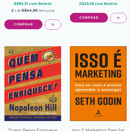
Outbound Que Pode
R$85,31
com
Boleto
R$25,56
com
Boleto
Triplicar Os Resultados Da
2
x de
R$44,90
sem juros
Quem Pensa Enriquece
Isso E Marketing Para Ser