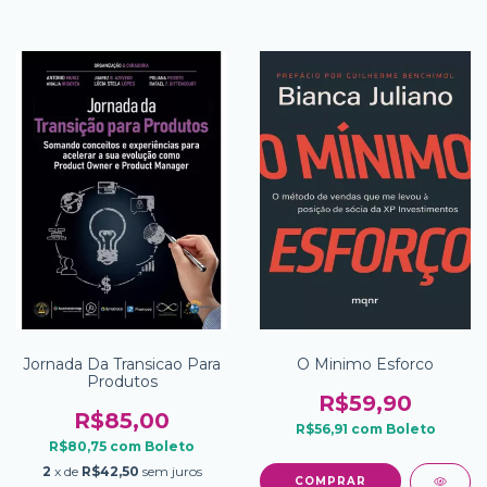
Jornada Da Transicao Para
O Minimo Esforco
Produtos
R$59,90
R$85,00
R$56,91
com
Boleto
R$80,75
com
Boleto
2
x de
R$42,50
sem juros