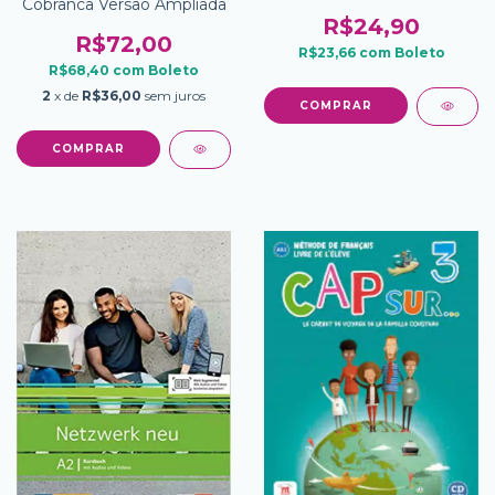
Cobranca Versao Ampliada
R$24,90
R$72,00
R$23,66
com
Boleto
R$68,40
com
Boleto
2
x de
R$36,00
sem juros