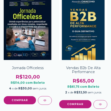
Jornada Officeless
Vendas B2b De Alta
Performance
R$120,00
R$65,00
R$114,00
com
Boleto
R$61,75
com
Boleto
4
x de
R$30,00
sem juros
2
x de
R$32,50
sem juros