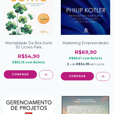
Mentalidade Da Boa Sorte
Marketing Empreendedor
30 Licoes Para
Desbloquear A
R$69,90
Prosperidade
R$54,90
R$66,41
com
Boleto
R$52,16
com
Boleto
2
x de
R$34,95
sem juros