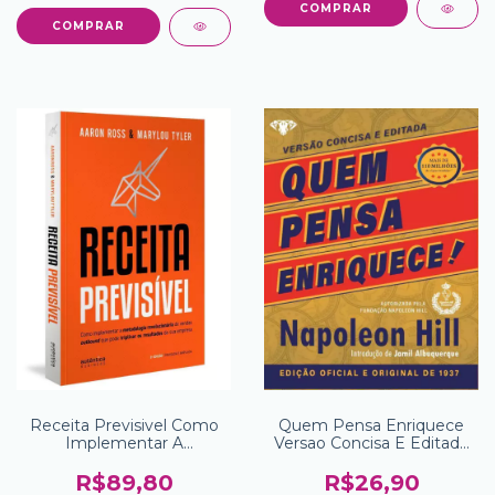
Receita Previsivel Como
Quem Pensa Enriquece
Implementar A
Versao Concisa E Editada
Metodologia
Edicao De Bolso
Revolucionaria De Vendas
R$89,80
R$26,90