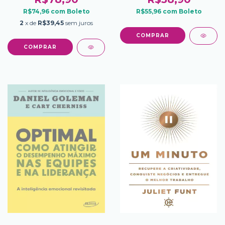
Irracionalidade Do
R$74,96
com
Boleto
R$55,96
com
Boleto
Mercado E Criar Solucoes
Financeiras
2
x de
R$39,45
sem juros