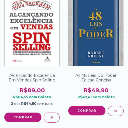
Alcancando Excelencia
As 48 Leis Do Poder
Em Vendas Spin Selling
Edicao Concisa
R$89,00
R$49,90
R$84,55
com
Boleto
R$47,41
com
Boleto
2
x de
R$44,50
sem juros