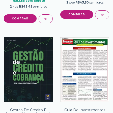
R$82,56
com
Boleto
2
x de
R$43,50
sem juros
2
x de
R$43,45
sem juros
Gestao De Credito E
Guia De Investimentos