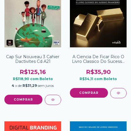
Cap Sur Nouveau 3 Cahier
A Ciencia De Ficar Rico O
Dactivites Cd A21
Livro Classico Do Sucesso
Financeiro
R$125,16
R$35,90
R$118,90
com
Boleto
R$34,11
com
Boleto
4
x de
R$31,29
sem juros