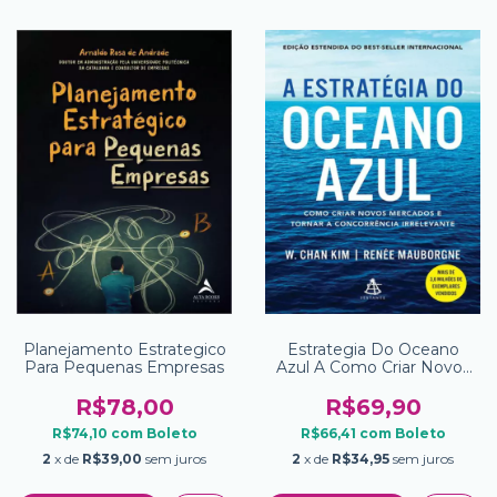
Planejamento Estrategico
Estrategia Do Oceano
Para Pequenas Empresas
Azul A Como Criar Novos
Mercados E Tornar A
Concorrencia Irrelevante 2
R$78,00
R$69,90
Ed
R$74,10
com
Boleto
R$66,41
com
Boleto
2
x de
R$39,00
sem juros
2
x de
R$34,95
sem juros