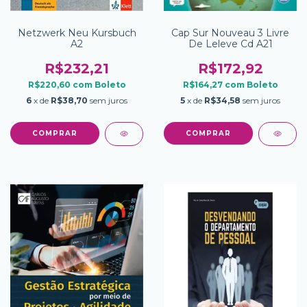
Netzwerk Neu Kursbuch
Cap Sur Nouveau 3 Livre
A2
De Leleve Cd A21
R$232,21
R$172,92
R$220,60
com
Boleto
R$164,27
com
Boleto
6
x de
R$38,70
sem juros
5
x de
R$34,58
sem juros