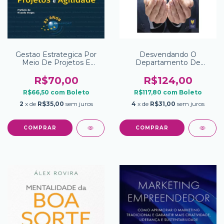
Gestao Estrategica Por
Desvendando O
Meio De Projetos E
Departamento De
Agilidade
Pessoal 9 Ed
R$70,00
R$124,00
R$66,50
com
Boleto
R$117,80
com
Boleto
2
x de
R$35,00
sem juros
4
x de
R$31,00
sem juros