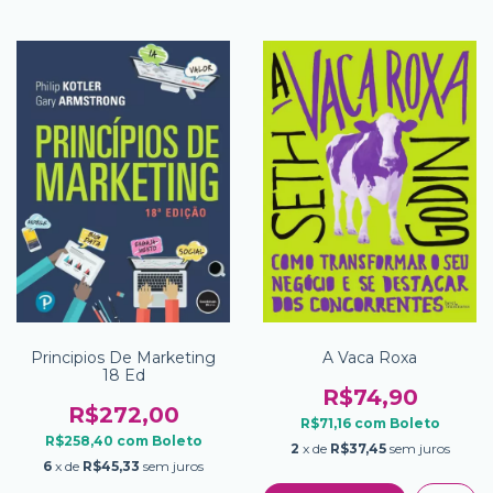
Principios De Marketing
A Vaca Roxa
18 Ed
R$74,90
R$272,00
R$71,16
com
Boleto
R$258,40
com
Boleto
2
x de
R$37,45
sem juros
6
x de
R$45,33
sem juros