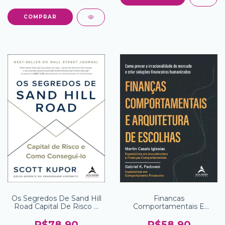
Os Segredos De Sand Hill
Financas
Road Capital De Risco E
Comportamentais E
Como Conseguilo
Arquitetura De Escolhas
Como Prever A
R$78,90
R$58,90