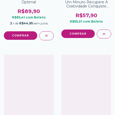
Optimal
Um Minuto Recupere A
Criatividade Conquiste
Negocios E Entregue O
R$89,90
Melhor Trabalho
R$57,90
R$85,41
com
Boleto
R$55,01
com
Boleto
2
x de
R$44,95
sem juros