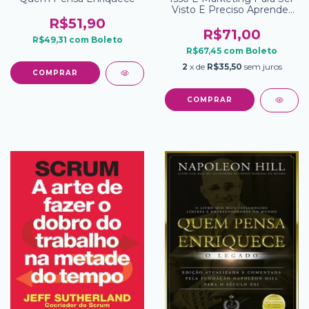
Visto E Preciso Aprender
A Enxergar
R$51,90
R$71,00
R$49,31
com
Boleto
R$67,45
com
Boleto
2
x de
R$35,50
sem juros