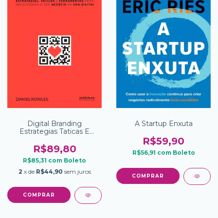
Digital Branding
A Startup Enxuta
Estrategias Taticas E
Ferramentas Para
R$59,90
Impulsionar O Seu
R$89,80
R$56,91
com
Boleto
Negocio Na Era Digital
R$85,31
com
Boleto
2
x de
R$44,90
sem juros