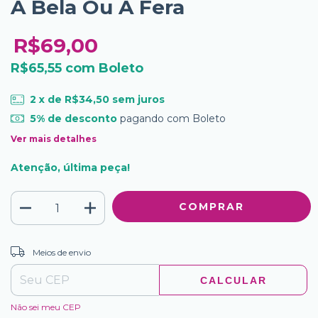
A Bela Ou A Fera
R$69,00
R$65,55
com
Boleto
2
x de
R$34,50
sem juros
5% de desconto
pagando com Boleto
Ver mais detalhes
Atenção, última peça!
ALTERAR CEP
Entregas para o CEP:
Meios de envio
CALCULAR
Não sei meu CEP