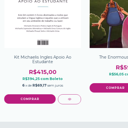
Kit Michaelis Ingles Apoio Ao
The Enormous 
Estudante
R$5
R$415,00
R$56,05
c
R$394,25
com
Boleto
6
x de
R$69,17
sem juros