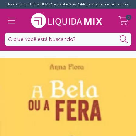
Use o cupom PRIMEIRA20 e ganhe 20% OFF na sua primeira compra!
0