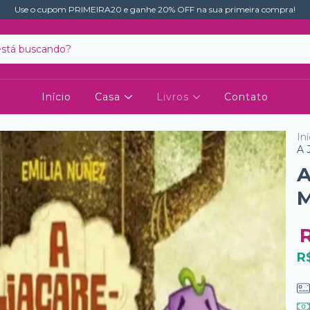
Use o cupom PRIMEIRA20 e ganhe 20% OFF na sua primeira compra!
Início
Casa
Livros
Contato
Iní
A 
A
M
R