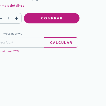
r mais detalhes
ALTERAR CEP
regas para o CEP:
Meios de envio
CALCULAR
o sei meu CEP