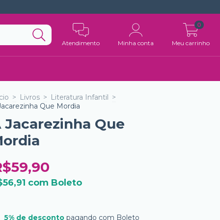
0
Atendimento
Minha conta
Meu carrinho
cio
>
Livros
>
Literatura Infantil
>
Jacarezinha Que Mordia
 Jacarezinha Que
ordia
R$59,90
$56,91
com
Boleto
5% de desconto
pagando com Boleto