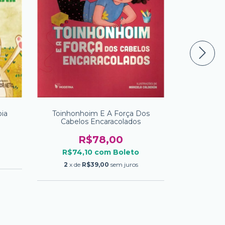
ia
Toinhonhoim E A Força Dos
Meu 
Cabelos Encaracolados
R$78,00
R$66
R$74,10
com
Boleto
2
x de
2
x de
R$39,00
sem juros