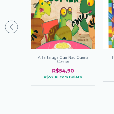
elote
A Tartaruga Que Nao Queria
P
Comer
0
R$54,90
oleto
R$52,16
com
Boleto
m juros