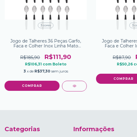
3 cores
3 c
Jogo de Talheres 36 Peças Garfo,
Jogo de Talheres
Faca e Colher Inox Linha Mato
Faca e Colher 
Grosso
Gro
R$111,90
R$185,90
R$87,90
R$106,31
com
Boleto
R$50,26
c
3
x de
R$37,30
sem juros
COMPRAR
COMPRAR
Categorias
Informações