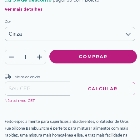
5% de desconto
pagando com Boleto
Ver mais detalhes
Cor
ALTERAR CEP
Entregas para o CEP:
Meios de envio
CALCULAR
Não sei meu CEP
Feito especialmente para superfícies antiaderentes, o Batedor de Ovos
Fue Silicone Bambu 24cm é perfeito para misturar alimentos com mais
rapidez, uma mistura mais homogênea e lisa, e traz mais facilidade na