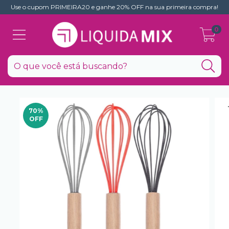
Use o cupom PRIMEIRA20 e ganhe 20% OFF na sua primeira compra!
0
70
%
OFF