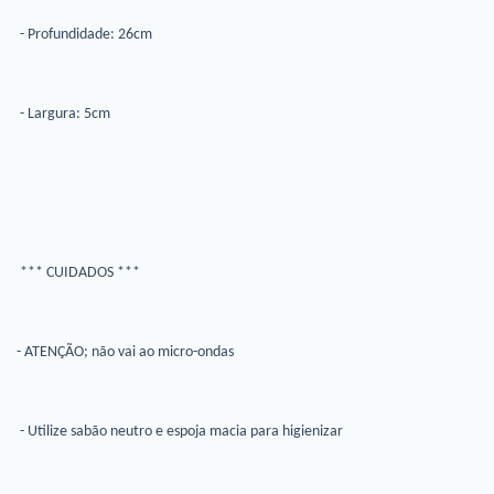
- Profundidade: 26cm
- Largura: 5cm
*** CUIDADOS ***
- ATENÇÃO; não vai ao micro-ondas
- Utilize sabão neutro e espoja macia para higienizar