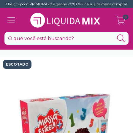
Use o cupom PRIMEIRA20 e ganhe 20% OFF na sua primeira compra!
0
ESGOTADO