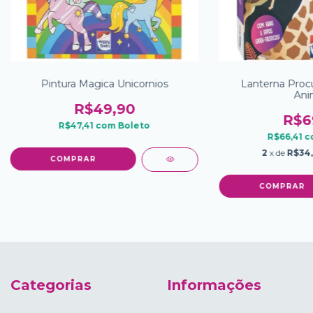
Pintura Magica Unicornios
Lanterna Proc
Ani
R$49,90
R$6
R$47,41
com
Boleto
R$66,41
c
2
x de
R$34
Categorias
Informações