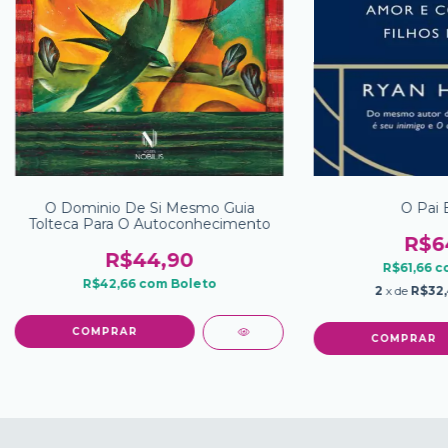
O Dominio De Si Mesmo Guia
O Pai 
Tolteca Para O Autoconhecimento
R$6
R$44,90
R$61,66
c
R$42,66
com
Boleto
2
x de
R$32