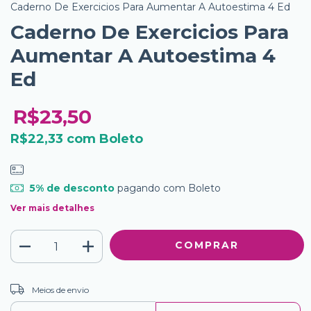
Caderno De Exercicios Para Aumentar A Autoestima 4 Ed
Caderno De Exercicios Para
Aumentar A Autoestima 4
Ed
R$23,50
R$22,33
com
Boleto
5% de desconto
pagando com Boleto
Ver mais detalhes
ALTERAR CEP
Entregas para o CEP:
Meios de envio