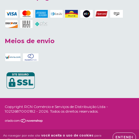
Meios de envio
Copyright RCN Comércio e Serviços de Distribuição Ltda -
10212687000182 - 2026. Todos os direitos reservados.
Ao navegar por este site
você aceita o uso de cookies
para
ENTENDI