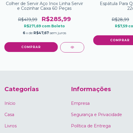
Colher de Servir Aço Inox Linha Servir
Espátula Para Q
e Cozinhar Caixa 60 Peças
22
R$285,99
R$419,99
R$28,99
R$271,69
com
Boleto
R$7,59
c
6
x de
R$47,67
sem juros
Categorias
Informações
Início
Empresa
Casa
Segurança e Privacidade
Livros
Política de Entrega