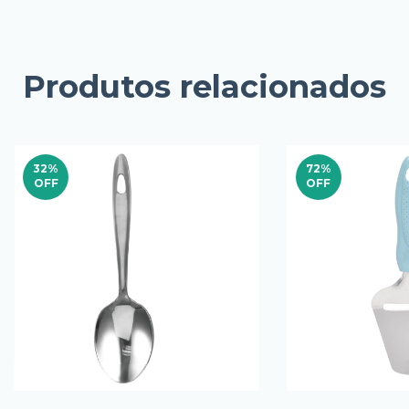
Produtos relacionados
32
%
72
%
OFF
OFF