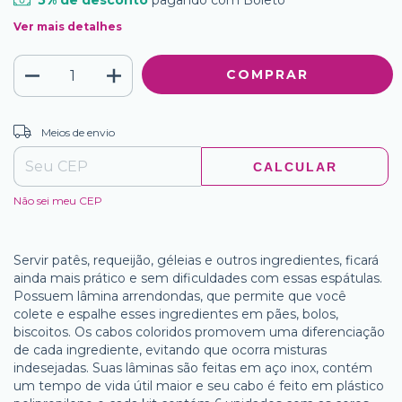
5% de desconto
pagando com Boleto
Ver mais detalhes
ALTERAR CEP
Entregas para o CEP:
Meios de envio
CALCULAR
Não sei meu CEP
Servir patês, requeijão, géleias e outros ingredientes, ficará
ainda mais prático e sem dificuldades com essas espátulas.
Possuem lâmina arrendondas, que permite que você
colete e espalhe esses ingredientes em pães, bolos,
biscoitos. Os cabos coloridos promovem uma diferenciação
de cada ingrediente, evitando que ocorra misturas
indesejadas. Suas lâminas são feitas em aço inox, contém
um tempo de vida útil maior e seu cabo é feito em plástico