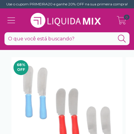
Use o cupom PRIMEIRA20 e ganhe 20% OFF na sua primeira compra!
0
68
%
OFF