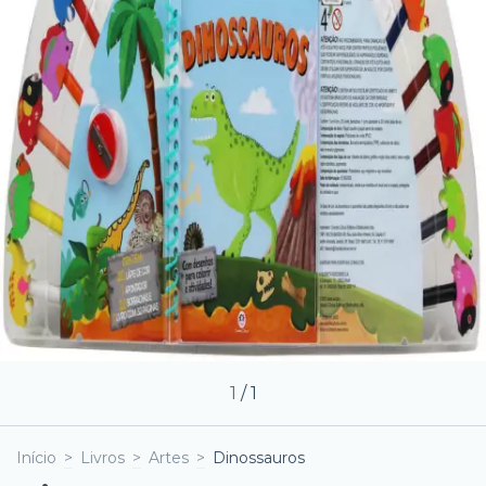
1
/
1
Início
>
Livros
>
Artes
>
Dinossauros