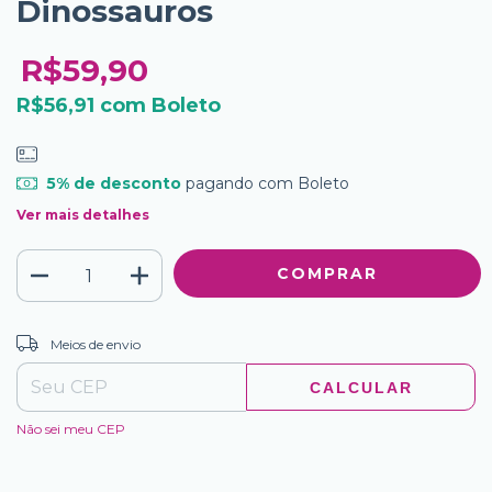
Dinossauros
R$59,90
R$56,91
com
Boleto
5% de desconto
pagando com Boleto
Ver mais detalhes
ALTERAR CEP
Entregas para o CEP:
Meios de envio
CALCULAR
Não sei meu CEP