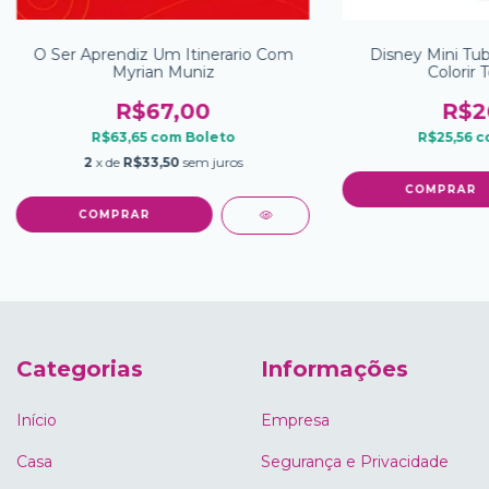
O Ser Aprendiz Um Itinerario Com
Disney Mini Tub
Myrian Muniz
Colorir 
R$67,00
R$2
R$63,65
com
Boleto
R$25,56
c
2
x de
R$33,50
sem juros
Categorias
Informações
Início
Empresa
Casa
Segurança e Privacidade