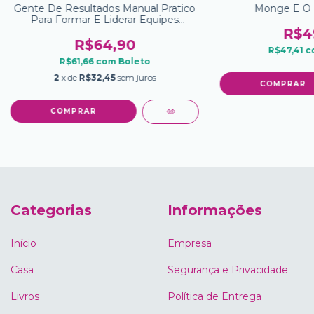
Gente De Resultados Manual Pratico
Monge E O 
Para Formar E Liderar Equipes
Enxutas De Alta Performance
R$4
R$64,90
R$47,41
c
R$61,66
com
Boleto
2
x de
R$32,45
sem juros
Categorias
Informações
Início
Empresa
Casa
Segurança e Privacidade
Livros
Política de Entrega