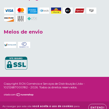
Meios de envio
Copyright RCN Comércio e Serviços de Distribuição Ltda -
10212687000182 - 2026. Todos os direitos reservados.
Ao navegar por este site
você aceita o uso de cookies
para
ENTENDI