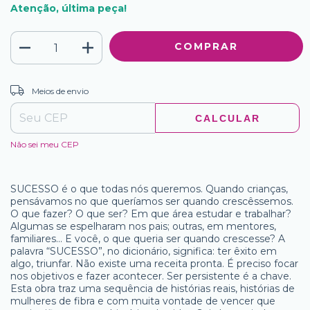
Atenção, última peça!
ALTERAR CEP
Entregas para o CEP:
Meios de envio
CALCULAR
Não sei meu CEP
SUCESSO é o que todas nós queremos. Quando crianças,
pensávamos no que queríamos ser quando crescêssemos.
O que fazer? O que ser? Em que área estudar e trabalhar?
Algumas se espelharam nos pais; outras, em mentores,
familiares... E você, o que queria ser quando crescesse? A
palavra “SUCESSO”, no dicionário, significa: ter êxito em
algo, triunfar. Não existe uma receita pronta. É preciso focar
nos objetivos e fazer acontecer. Ser persistente é a chave.
Esta obra traz uma sequência de histórias reais, histórias de
mulheres de fibra e com muita vontade de vencer que