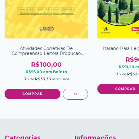
Atividades Corretivas De
Italiano Para Le
Compreensao Leitora Producao
Textual E Escrita Vol 3
R$9
R$100,00
R$91,20
c
R$95,00
com
Boleto
3
x de
R$32
3
x de
R$33,33
sem juros
Categorias
Informações