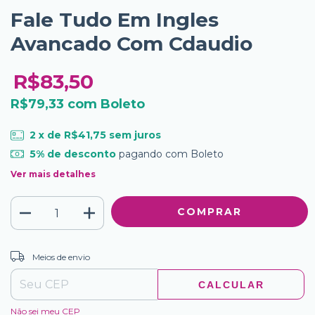
Fale Tudo Em Ingles
Avancado Com Cdaudio
R$83,50
R$79,33
com
Boleto
2
x de
R$41,75
sem juros
5% de desconto
pagando com Boleto
Ver mais detalhes
ALTERAR CEP
Entregas para o CEP:
Meios de envio
CALCULAR
Não sei meu CEP