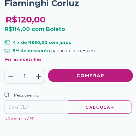
Fiaminghi Corluz
R$120,00
R$114,00
com
Boleto
4
x de
R$30,00
sem juros
5% de desconto
pagando com Boleto
Ver mais detalhes
ALTERAR CEP
Entregas para o CEP:
Meios de envio
CALCULAR
Não sei meu CEP