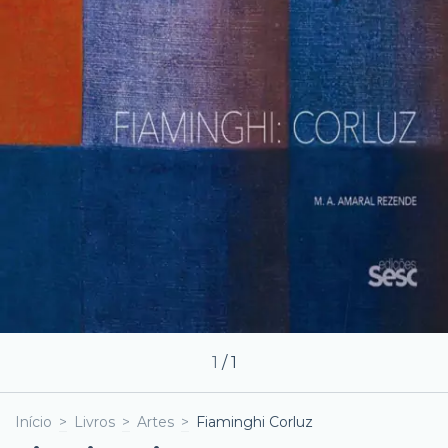
1
/
1
Início
>
Livros
>
Artes
>
Fiaminghi Corluz