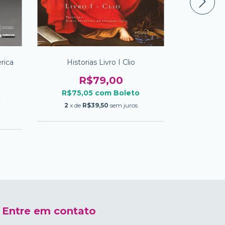
rica
Historias Livro I Clio
Sob Os T
eite
R$79,00
R$75,05
com
Boleto
R$66
o
2
x de
R$39,50
sem juros
2
x de
Entre em contato