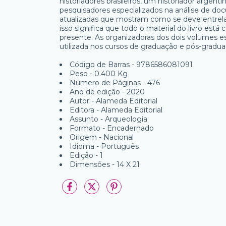
historiadores brasileiros, um historiador argenti
pesquisadores especializados na análise de doc
atualizadas que mostram como se deve entrelaç
isso significa que todo o material do livro es
presente. As organizadoras dos dois volumes es
utilizada nos cursos de graduação e pós-gradu
Código de Barras - 9786586081091
Peso - 0.400 Kg
Número de Páginas - 476
Ano de edição - 2020
Autor - Alameda Editorial
Editora - Alameda Editorial
Assunto - Arqueologia
Formato - Encadernado
Origem - Nacional
Idioma - Português
Edição - 1
Dimensões - 14 X 21