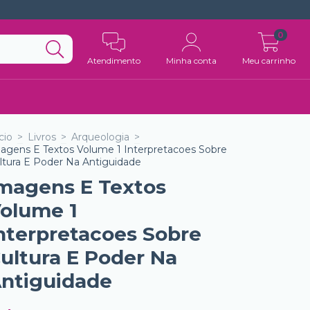
0
Atendimento
Minha conta
Meu carrinho
cio
>
Livros
>
Arqueologia
>
agens E Textos Volume 1 Interpretacoes Sobre
ltura E Poder Na Antiguidade
magens E Textos
olume 1
nterpretacoes Sobre
ultura E Poder Na
ntiguidade