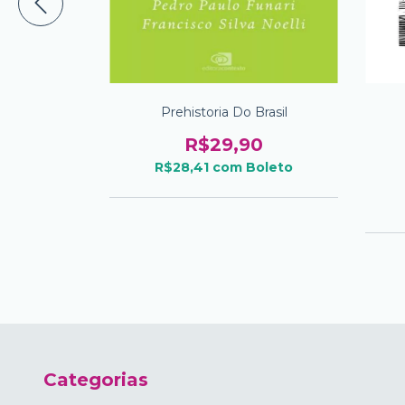
 E Sociedade
Prehistoria Do Brasil
o Social De
abis
R$29,90
0
R$28,41
com
Boleto
oleto
m juros
Categorias