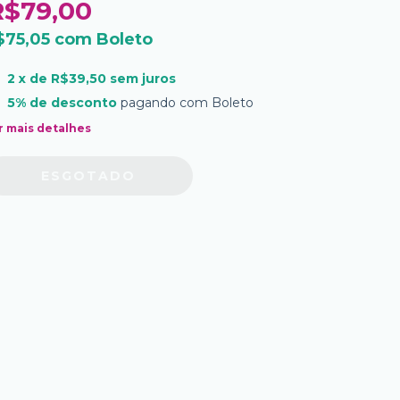
R$79,00
$75,05
com
Boleto
2
x de
R$39,50
sem juros
5% de desconto
pagando com Boleto
r mais detalhes