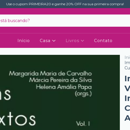
Use o cupom PRIMEIRA20 e ganhe 20% OFF na sua primeira compra!
Início
Casa
Livros
Contato
Iní
Im
Cu
I
V
I
C
A