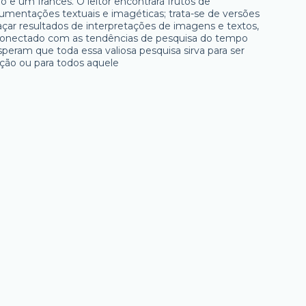
no e um francês. O leitor encontrará frutos de
umentações textuais e imagéticas; trata-se de versões
ar resultados de interpretações de imagens e textos,
tá conectado com as tendências de pesquisa do tempo
peram que toda essa valiosa pesquisa sirva para ser
ação ou para todos aquele