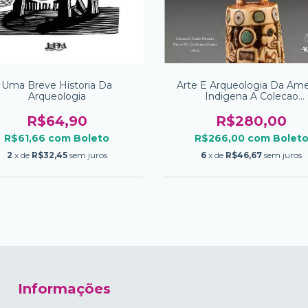
Uma Breve Historia Da
Arte E Arqueologia Da Ame
Arqueologia
Indigena A Colecao
Precolombiana Cerqueira L
R$64,90
R$280,00
R$61,66
com
Boleto
R$266,00
com
Bolet
2
x de
R$32,45
sem juros
6
x de
R$46,67
sem juros
Informações