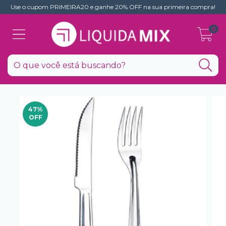
Use o cupom PRIMEIRA20 e ganhe 20% OFF na sua primeira compra!
0
47
%
OFF