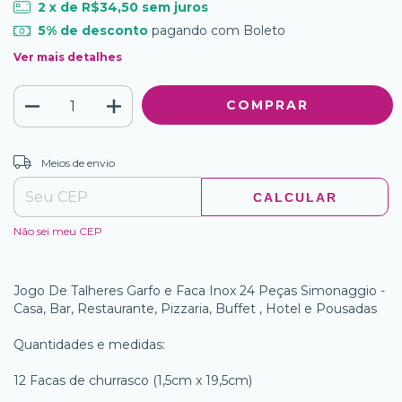
2
x de
R$34,50
sem juros
5% de desconto
pagando com Boleto
Ver mais detalhes
ALTERAR CEP
Entregas para o CEP:
Meios de envio
CALCULAR
Não sei meu CEP
Jogo De Talheres Garfo e Faca Inox 24 Peças Simonaggio -
Casa, Bar, Restaurante, Pizzaria, Buffet , Hotel e Pousadas
Quantidades e medidas:
12 Facas de churrasco (1,5cm x 19,5cm)