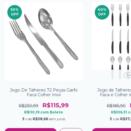
50
%
40
%
OFF
OFF
3 c
Jogo De Talheres 72 Peças Garfo
Jogo de Talheres
Faca Colher Inox
Faca e Colher 
Gro
R$115,99
R$230,99
R$185,90
R$110,19
com
Boleto
R$106,31
c
3
x de
R$38,66
sem juros
3
x de
R$37