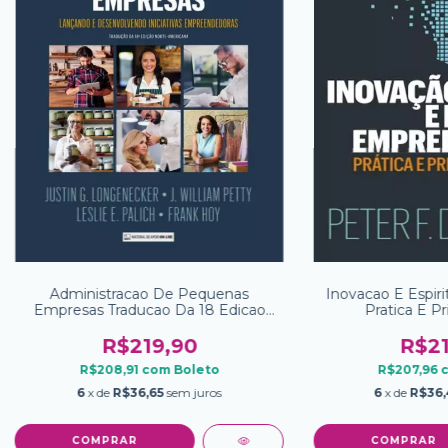
Administracao De Pequenas
Inovacao E Espir
Empresas Traducao Da 18 Edicao
Pratica E Pr
Norteamericana 2 Ed
R$219,90
R$21
R$208,91
com
Boleto
R$207,96
6
x de
R$36,65
sem juros
6
x de
R$36