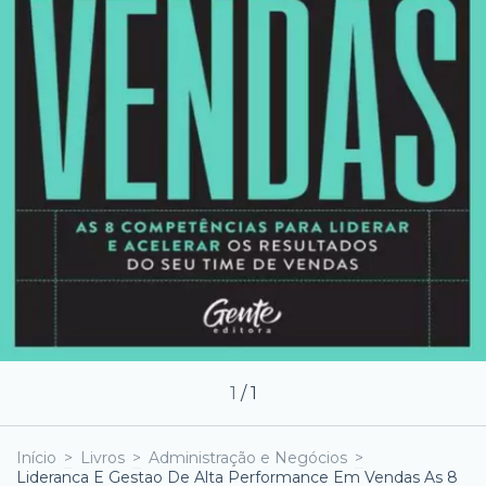
1
/
1
Início
>
Livros
>
Administração e Negócios
>
Lideranca E Gestao De Alta Performance Em Vendas As 8