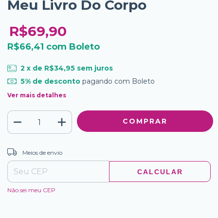
Meu Livro Do Corpo
R$69,90
R$66,41
com
Boleto
2
x de
R$34,95
sem juros
5% de desconto
pagando com Boleto
Ver mais detalhes
ALTERAR CEP
Entregas para o CEP:
Meios de envio
CALCULAR
Não sei meu CEP