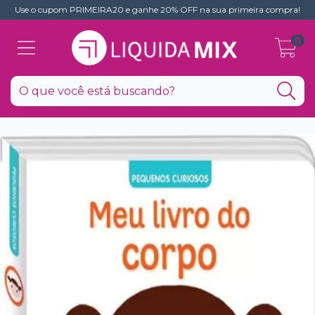
Use o cupom PRIMEIRA20 e ganhe 20% OFF na sua primeira compra!
0