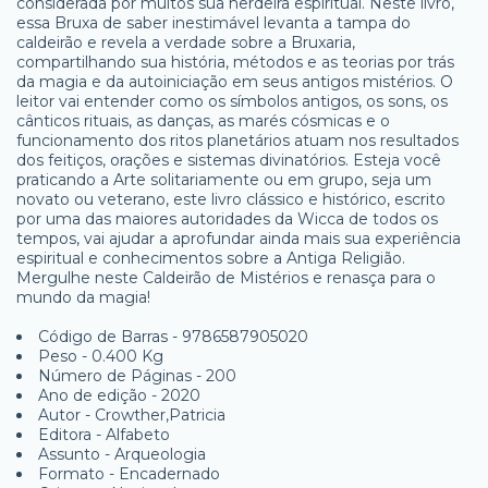
considerada por muitos sua herdeira espiritual. Neste livro,
essa Bruxa de saber inestimável levanta a tampa do
caldeirão e revela a verdade sobre a Bruxaria,
compartilhando sua história, métodos e as teorias por trás
da magia e da autoiniciação em seus antigos mistérios. O
leitor vai entender como os símbolos antigos, os sons, os
cânticos rituais, as danças, as marés cósmicas e o
funcionamento dos ritos planetários atuam nos resultados
dos feitiços, orações e sistemas divinatórios. Esteja você
praticando a Arte solitariamente ou em grupo, seja um
novato ou veterano, este livro clássico e histórico, escrito
por uma das maiores autoridades da Wicca de todos os
tempos, vai ajudar a aprofundar ainda mais sua experiência
espiritual e conhecimentos sobre a Antiga Religião.
Mergulhe neste Caldeirão de Mistérios e renasça para o
mundo da magia!
Código de Barras - 9786587905020
Peso - 0.400 Kg
Número de Páginas - 200
Ano de edição - 2020
Autor - Crowther,Patricia
Editora - Alfabeto
Assunto - Arqueologia
Formato - Encadernado