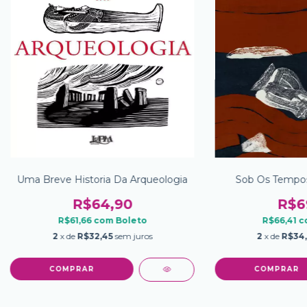
Uma Breve Historia Da Arqueologia
Sob Os Tempos
R$64,90
R$6
R$61,66
com
Boleto
R$66,41
c
2
x de
R$32,45
sem juros
2
x de
R$34