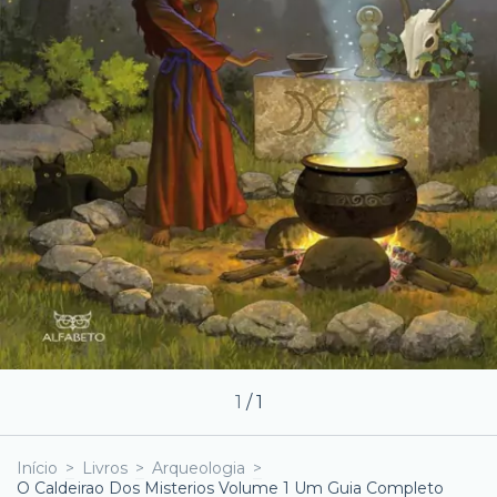
1
/
1
Início
>
Livros
>
Arqueologia
>
O Caldeirao Dos Misterios Volume 1 Um Guia Completo