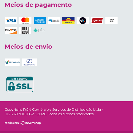
Meios de pagamento
Meios de envio
Copyright RCN Comércio e Serviços de Distribuição Ltda -
10212687000182 - 2026. Todos os direitos reservados.