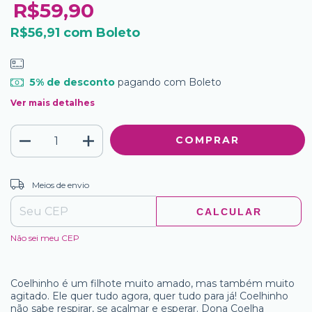
R$59,90
R$56,91
com
Boleto
5% de desconto
pagando com Boleto
Ver mais detalhes
ALTERAR CEP
Entregas para o CEP:
Meios de envio
CALCULAR
Não sei meu CEP
Coelhinho é um filhote muito amado, mas também muito
agitado. Ele quer tudo agora, quer tudo para já! Coelhinho
não sabe respirar, se acalmar e esperar. Dona Coelha