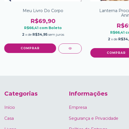
Meu Livro Do Corpo
Lanterna Proc
Ani
R$69,90
R$6
R$66,41
com
Boleto
R$66,41
c
2
x de
R$34,95
sem juros
2
x de
R$34
Categorias
Informações
Início
Empresa
Casa
Segurança e Privacidade