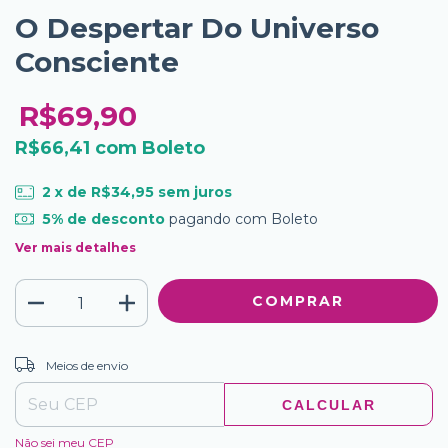
O Despertar Do Universo
Consciente
R$69,90
R$66,41
com
Boleto
2
x de
R$34,95
sem juros
5% de desconto
pagando com Boleto
Ver mais detalhes
ALTERAR CEP
Entregas para o CEP:
Meios de envio
CALCULAR
Não sei meu CEP