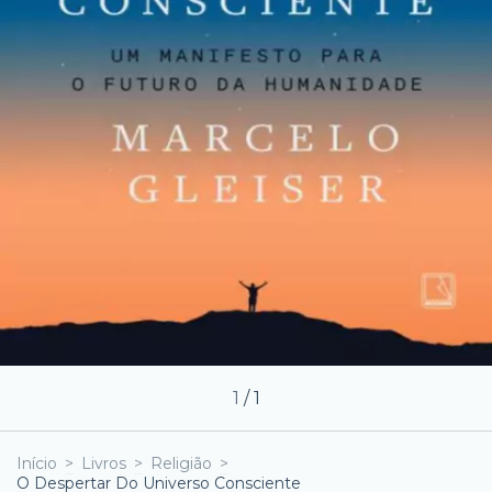
1
/
1
Início
>
Livros
>
Religião
>
O Despertar Do Universo Consciente