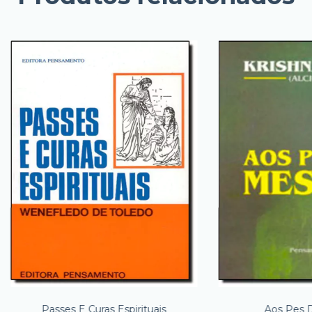
Passes E Curas Espirituais
Aos Pes 