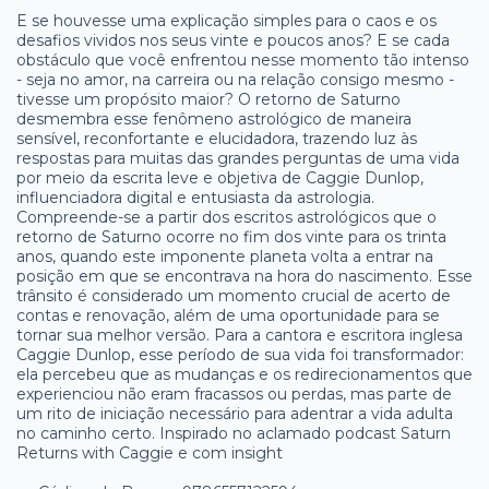
E se houvesse uma explicação simples para o caos e os
desafios vividos nos seus vinte e poucos anos? E se cada
obstáculo que você enfrentou nesse momento tão intenso
- seja no amor, na carreira ou na relação consigo mesmo -
tivesse um propósito maior? O retorno de Saturno
desmembra esse fenômeno astrológico de maneira
sensível, reconfortante e elucidadora, trazendo luz às
respostas para muitas das grandes perguntas de uma vida
por meio da escrita leve e objetiva de Caggie Dunlop,
influenciadora digital e entusiasta da astrologia.
Compreende-se a partir dos escritos astrológicos que o
retorno de Saturno ocorre no fim dos vinte para os trinta
anos, quando este imponente planeta volta a entrar na
posição em que se encontrava na hora do nascimento. Esse
trânsito é considerado um momento crucial de acerto de
contas e renovação, além de uma oportunidade para se
tornar sua melhor versão. Para a cantora e escritora inglesa
Caggie Dunlop, esse período de sua vida foi transformador:
ela percebeu que as mudanças e os redirecionamentos que
experienciou não eram fracassos ou perdas, mas parte de
um rito de iniciação necessário para adentrar a vida adulta
no caminho certo. Inspirado no aclamado podcast Saturn
Returns with Caggie e com insight