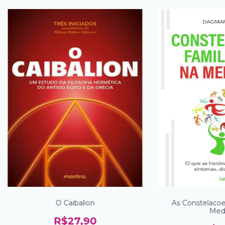
O Caibalion
As Constelacoe
Medi
R$27,90