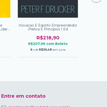
us
Inovacao E Espirito Empreendedor
Administ
Lidar
Pratica E Principios 1 Ed
Oper
R$218,90
R
R$207,96
com
Boleto
R$241
6
x de
R$36,48
sem juros
6
x de
Entre em contato