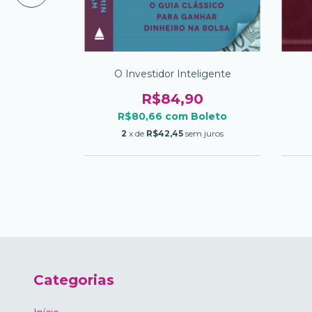
al 12 Edicao
O Investidor Inteligente
00
R$84,90
Boleto
R$80,66
com
Boleto
m juros
2
x de
R$42,45
sem juros
Categorias