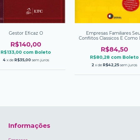
Gestor Eficaz O
Empresas Familiares Se
Conflitos Classicos E Como 
Com Eles
R$140,00
R$84,50
R$133,00
com
Boleto
R$80,28
com
Boleto
4
x de
R$35,00
sem juros
2
x de
R$42,25
sem juros
Informações