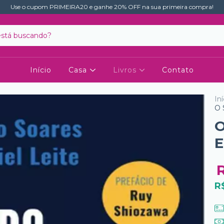
Use o cupom PRIMEIRA20 e ganhe 20% OFF na sua primeira compra!
Início
Casa
Livros
Contato
Iní
O 
O
E
R