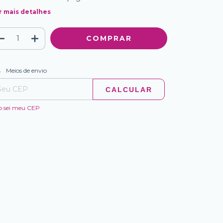
r mais detalhes
ALTERAR CEP
regas para o CEP:
Meios de envio
CALCULAR
o sei meu CEP