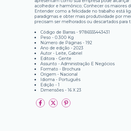
apresentam como sua empresa pode alcançar iss
acolhedor e harmônico; Conhecer os maiores d
Entender como a felicidade no trabalho está lig
paradigmas e obter mais produtividade por meio
precisam ser melhorados ou descartados para te
Código de Barras - 9786555443431
Peso - 0.300 Kg
Número de Páginas - 192
Ano de edição - 2023
Autor - Leite, Gabriel
Editora - Gente
Assunto - Administração E Negócios
Formato - Brochura
Origem - Nacional
Idioma - Português
Edição - 1
Dimensões - 16 X 23