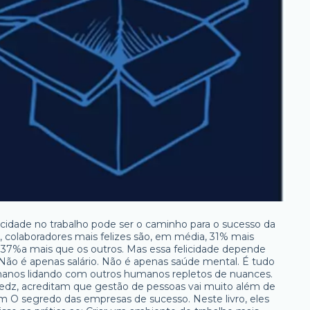
icidade no trabalho pode ser o caminho para o sucesso da
 colaboradores mais felizes são, em média, 31% mais
m 37%a mais que os outros. Mas essa felicidade depende
 Não é apenas salário. Não é apenas saúde mental. É tudo
manos lidando com outros humanos repletos de nuances.
eedz, acreditam que gestão de pessoas vai muito além de
çam O segredo das empresas de sucesso. Neste livro, eles