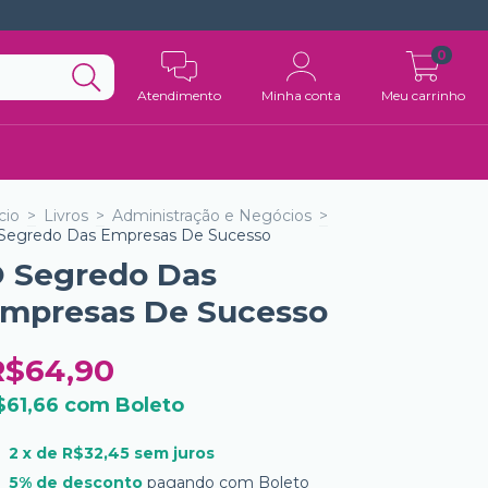
0
Atendimento
Minha conta
Meu carrinho
cio
>
Livros
>
Administração e Negócios
>
Segredo Das Empresas De Sucesso
 Segredo Das
mpresas De Sucesso
R$64,90
$61,66
com
Boleto
2
x de
R$32,45
sem juros
5% de desconto
pagando com Boleto