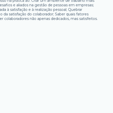
o na prática ao: Criar um ambiente de trabalho mais
esafios e aliados na gestão de pessoas em empresas;
ada à satisfação e à realização pessoal; Quebrar
 da satisfação do colaborador; Saber quais fatores
r colaboradores não apenas dedicados, mas satisfeitos.