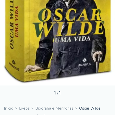
1
/
1
Início
>
Livros
>
Biografia e Memórias
>
Oscar Wilde