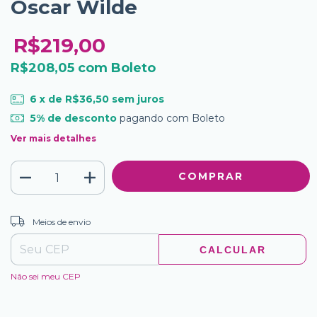
Oscar Wilde
R$219,00
R$208,05
com
Boleto
6
x de
R$36,50
sem juros
5% de desconto
pagando com Boleto
Ver mais detalhes
ALTERAR CEP
Entregas para o CEP:
Meios de envio
CALCULAR
Não sei meu CEP