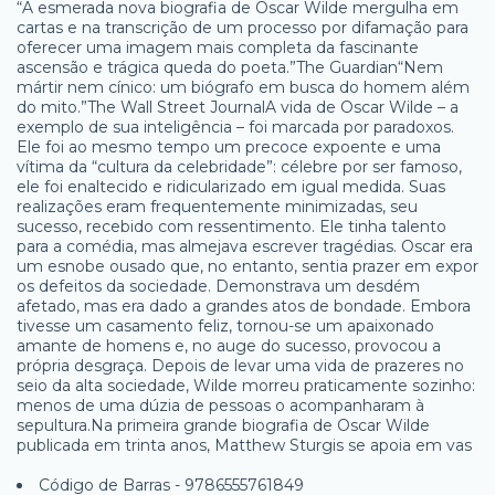
“A esmerada nova biografia de Oscar Wilde mergulha em
cartas e na transcrição de um processo por difamação para
oferecer uma imagem mais completa da fascinante
ascensão e trágica queda do poeta.”The Guardian“Nem
mártir nem cínico: um biógrafo em busca do homem além
do mito.”The Wall Street JournalA vida de Oscar Wilde – a
exemplo de sua inteligência – foi marcada por paradoxos.
Ele foi ao mesmo tempo um precoce expoente e uma
vítima da “cultura da celebridade”: célebre por ser famoso,
ele foi enaltecido e ridicularizado em igual medida. Suas
realizações eram frequentemente minimizadas, seu
sucesso, recebido com ressentimento. Ele tinha talento
para a comédia, mas almejava escrever tragédias. Oscar era
um esnobe ousado que, no entanto, sentia prazer em expor
os defeitos da sociedade. Demonstrava um desdém
afetado, mas era dado a grandes atos de bondade. Embora
tivesse um casamento feliz, tornou-se um apaixonado
amante de homens e, no auge do sucesso, provocou a
própria desgraça. Depois de levar uma vida de prazeres no
seio da alta sociedade, Wilde morreu praticamente sozinho:
menos de uma dúzia de pessoas o acompanharam à
sepultura.Na primeira grande biografia de Oscar Wilde
publicada em trinta anos, Matthew Sturgis se apoia em vas
Código de Barras - 9786555761849