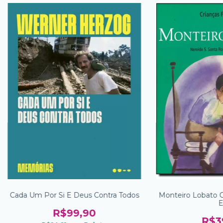
Cada Um Por Si E Deus Contra Todos
Monteiro Lobato C
E
R$99,90
R$3