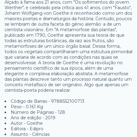
Alçado à fama aos 21 anos, com "Os sofrimentos do jovem
Werther", e celebrado pela crítica aos 41 anos, com "Fausto",
Johann Wolfgang von Goethe é reconhecido como um dos
maiores poetas e dramaturgos da história. Contudo, poucos
se lembram de outra faceta do gênio alemão: a de um
cientista visionário. Em "A metamorfose das plantas",
publicado em 1790, Goethe apresenta sua teoria de que
todas as estruturas botânicas, da raiz aos frutos, são
metamorfoses de um único órgão basal. Dessa forma,
todos os vegetais compartilhariam uma estrutura primordial
que variaria de acordo com as condições nas quais se
desenvolvesse. A teoria de Goethe é uma revolução no
pensamento científico de sua época, além de uma
elegante e complexa elaboração abstrata. A metamorfose
das plantas descreve tanto um processo natural quanto um
conceito metafísico de ser originário. Algo que apenas um
cientista-poeta poderia realizar.
Código de Barras - 9788552100713
Peso - 0.161 Kg
Número de Páginas - 128
Ano de edição - 2019
Autor - Goethe
Editora - Edipro
Assunto - Ciências