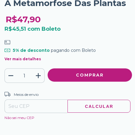
A Metamorfose Das Plantas
R$47,90
R$45,51
com
Boleto
5% de desconto
pagando com Boleto
Ver mais detalhes
ALTERAR CEP
Entregas para o CEP:
Meios de envio
CALCULAR
Não sei meu CEP