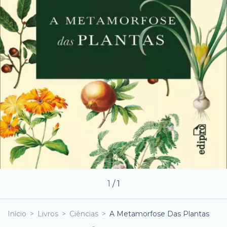
1
/
1
Início
>
Livros
>
Ciências
>
A Metamorfose Das Plantas