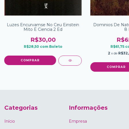
Luzes Encurvamse No Ceu Einstein
Dominios De Natu
Mito E Ciencia 2 Ed
8 
R$30,00
R$6
R$28,50
com
Boleto
R$61,75
c
2
x de
R$32
Categorias
Informações
Início
Empresa