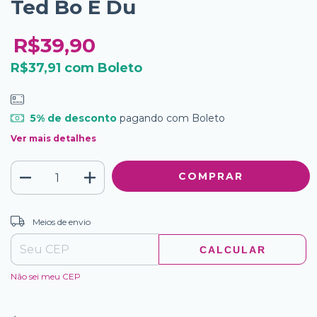
Ted Bo E Du
R$39,90
R$37,91
com
Boleto
5% de desconto
pagando com Boleto
Ver mais detalhes
ALTERAR CEP
Entregas para o CEP:
Meios de envio
CALCULAR
Não sei meu CEP