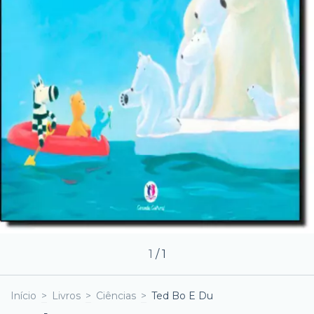
1
/
1
Início
>
Livros
>
Ciências
>
Ted Bo E Du