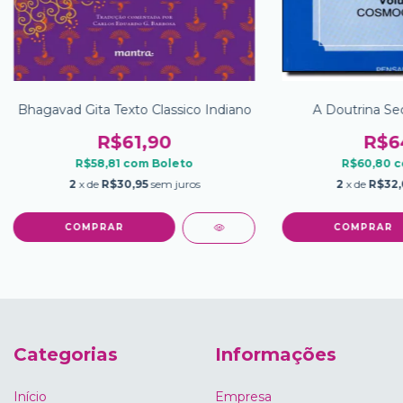
Bhagavad Gita Texto Classico Indiano
A Doutrina Se
R$61,90
R$6
R$58,81
com
Boleto
R$60,80
c
2
x de
R$30,95
sem juros
2
x de
R$32
Categorias
Informações
Início
Empresa