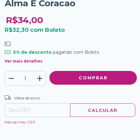
Alma E Coracao
R$34,00
R$32,30
com
Boleto
5% de desconto
pagando com Boleto
Ver mais detalhes
ALTERAR CEP
Entregas para o CEP:
Meios de envio
CALCULAR
Não sei meu CEP