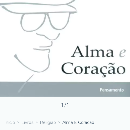
1
/
1
Início
>
Livros
>
Religião
>
Alma E Coracao