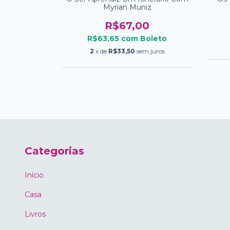
Myrian Muniz
0
R$67,00
oleto
R$63,65
com
Boleto
2
x de
R$33,50
sem juros
Categorias
Início
Casa
Livros