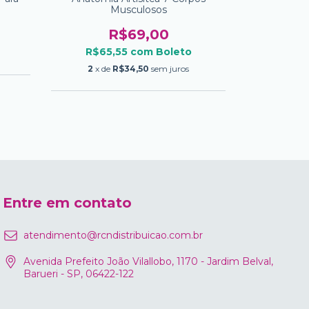
Musculosos
Col
R$69,00
R$65,55
com
Boleto
R$25
2
x de
R$34,50
sem juros
Entre em contato
atendimento@rcndistribuicao.com.br
Avenida Prefeito João Vilallobo, 1170 - Jardim Belval,
Barueri - SP, 06422-122