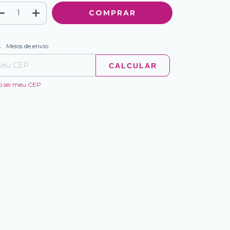
ALTERAR CEP
regas para o CEP:
Meios de envio
CALCULAR
o sei meu CEP