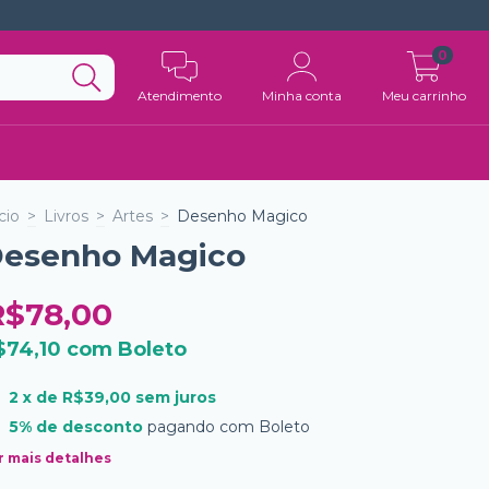
0
Atendimento
Minha conta
Meu carrinho
cio
>
Livros
>
Artes
>
Desenho Magico
esenho Magico
R$78,00
$74,10
com
Boleto
2
x de
R$39,00
sem juros
5% de desconto
pagando com Boleto
r mais detalhes