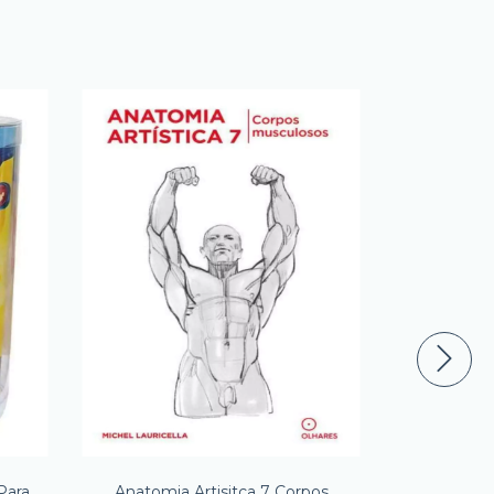
Para
Anatomia Artisitca 7 Corpos
Disney Min