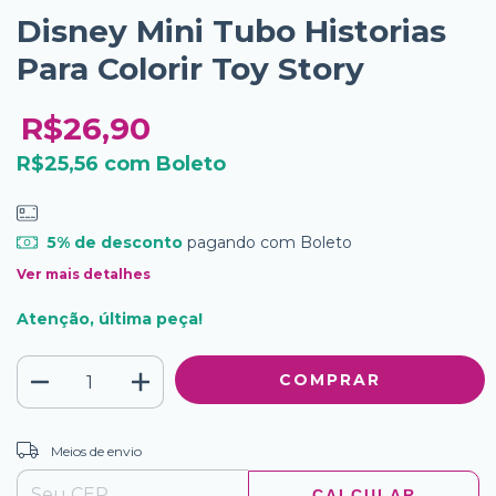
Disney Mini Tubo Historias
Para Colorir Toy Story
R$26,90
R$25,56
com
Boleto
5% de desconto
pagando com Boleto
Ver mais detalhes
Atenção, última peça!
ALTERAR CEP
Entregas para o CEP:
Meios de envio
CALCULAR