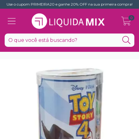
Use o cupom PRIMEIRA20 e ganhe 20% OFF na sua primeira compra!
0