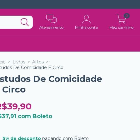
0
Atendimento
Minha conta
Meu carrinho
cio
>
Livros
>
Artes
>
tudos De Comicidade E Circo
studos De Comicidade
 Circo
R$39,90
$37,91
com
Boleto
5% de desconto
pagando com Boleto