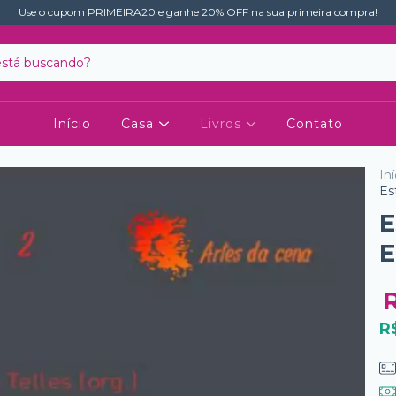
Use o cupom PRIMEIRA20 e ganhe 20% OFF na sua primeira compra!
Início
Casa
Livros
Contato
Iní
Es
E
E
R