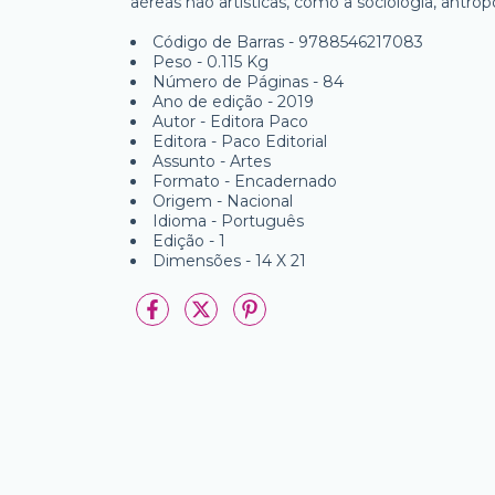
aéreas não artísticas, como a sociologia, antropo
Código de Barras - 9788546217083
Peso - 0.115 Kg
Número de Páginas - 84
Ano de edição - 2019
Autor - Editora Paco
Editora - Paco Editorial
Assunto - Artes
Formato - Encadernado
Origem - Nacional
Idioma - Português
Edição - 1
Dimensões - 14 X 21