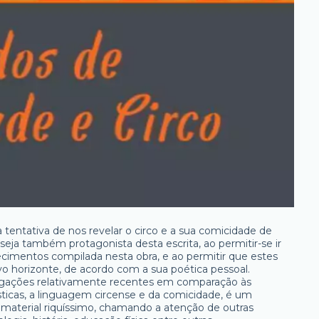
entativa de nos revelar o circo e a sua comicidade de
 seja também protagonista desta escrita, ao permitir-se ir
imentos compilada nesta obra, e ao permitir que estes
horizonte, de acordo com a sua poética pessoal.
gações relativamente recentes em comparação às
sticas, a linguagem circense e da comicidade, é um
aterial riquíssimo, chamando a atenção de outras