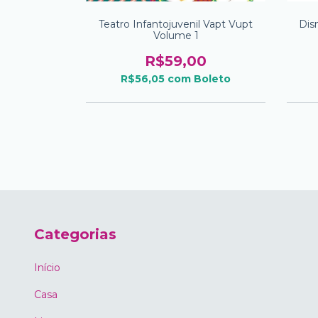
Empresa E O
Teatro Infantojuvenil Vapt Vupt
Dis
olume 4
Volume 1
0
R$59,00
oleto
R$56,05
com
Boleto
Categorias
Início
Casa