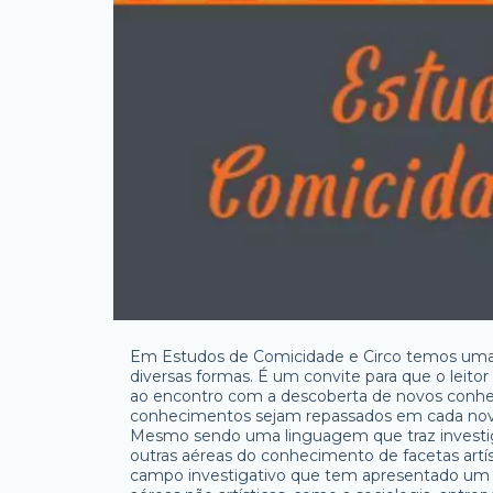
Em Estudos de Comicidade e Circo temos uma t
diversas formas. É um convite para que o leitor
ao encontro com a descoberta de novos conhec
conhecimentos sejam repassados em cada novo 
Mesmo sendo uma linguagem que traz investi
outras aéreas do conhecimento de facetas artí
campo investigativo que tem apresentado um m