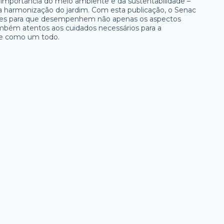
 a importância do meio ambiente e da sustentabilidade –
 harmonização do jardim. Com esta publicação, o Senac
telões para que desempenhem não apenas os aspectos
ambém atentos aos cuidados necessários para a
te como um todo.