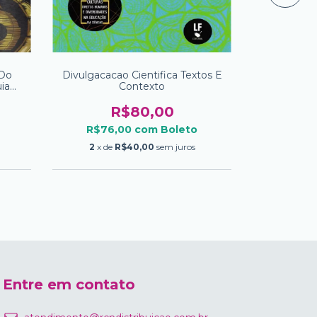
 Do
Divulgacacao Cientifica Textos E
Luzes E
ia
Contexto
Einstein
R$80,00
R$76,00
com
Boleto
R$28
2
x de
R$40,00
sem juros
Entre em contato