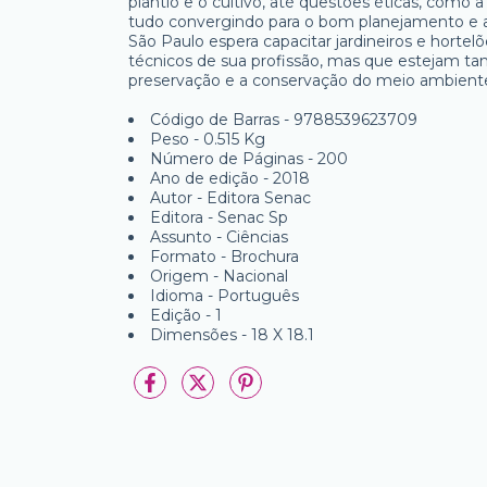
plantio e o cultivo, até questões éticas, como
tudo convergindo para o bom planejamento e a
São Paulo espera capacitar jardineiros e hor
técnicos de sua profissão, mas que estejam t
preservação e a conservação do meio ambien
Código de Barras - 9788539623709
Peso - 0.515 Kg
Número de Páginas - 200
Ano de edição - 2018
Autor - Editora Senac
Editora - Senac Sp
Assunto - Ciências
Formato - Brochura
Origem - Nacional
Idioma - Português
Edição - 1
Dimensões - 18 X 18.1