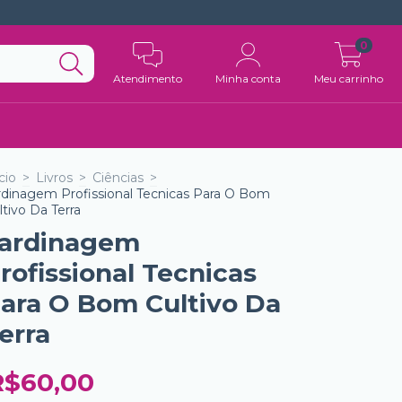
0
Atendimento
Minha conta
Meu carrinho
cio
>
Livros
>
Ciências
>
rdinagem Profissional Tecnicas Para O Bom
ltivo Da Terra
ardinagem
rofissional Tecnicas
ara O Bom Cultivo Da
erra
R$60,00