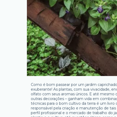
Como é bom passear por um jardim caprichado
exuberante! As plantas, com sua vivacidade, 
olfato com seus aromas únicos. E até mesmo o
outras decorações – ganham vida em combinaçõ
técnicas para o bom cultivo da terra é um livro 
responsável pela criação e manutenção de tais e
perfil profissional e o mercado de trabalho do j