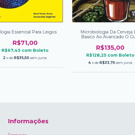
logia Essencial Para Leigos
Microbiologia Da Cerveja
Basico Ao Avancado O Gu
Definitivo
R$71,00
R$135,00
R$67,45
com
Boleto
R$128,25
com
Boleto
2
x de
R$35,50
sem juros
4
x de
R$33,75
sem juros
Informações