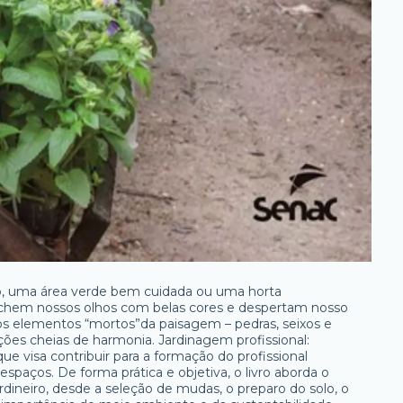
, uma área verde bem cuidada ou uma horta
enchem nossos olhos com belas cores e despertam nosso
s elementos “mortos”da paisagem – pedras, seixos e
es cheias de harmonia. Jardinagem profissional:
que visa contribuir para a formação do profissional
spaços. De forma prática e objetiva, o livro aborda o
ardineiro, desde a seleção de mudas, o preparo do solo, o