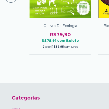
a No Brasil
O Livro Da Ecologia
Bio
R$79,90
0
R$75,91
com
Boleto
oleto
2
x de
R$39,95
sem juros
m juros
Categorias