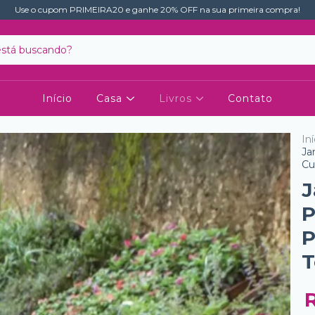
Use o cupom PRIMEIRA20 e ganhe 20% OFF na sua primeira compra!
Início
Casa
Livros
Contato
Iní
Ja
Cu
J
P
P
T