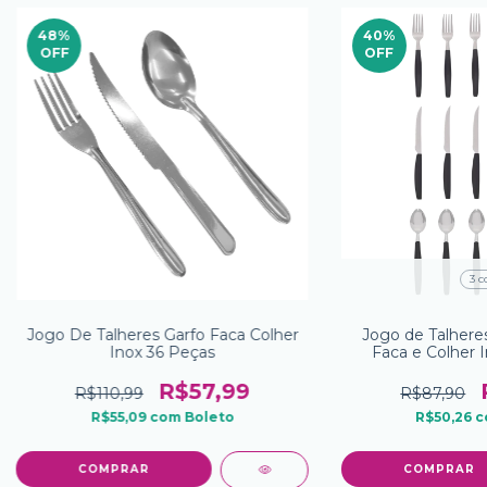
48
%
40
%
OFF
OFF
3 c
Jogo De Talheres Garfo Faca Colher
Jogo de Talheres
Inox 36 Peças
Faca e Colher 
Gro
R$57,99
R$110,99
R$87,90
R$55,09
com
Boleto
R$50,26
c
COMPRAR