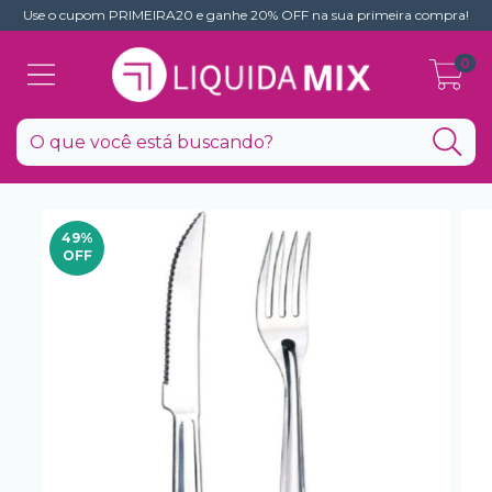
Use o cupom PRIMEIRA20 e ganhe 20% OFF na sua primeira compra!
0
49
%
OFF