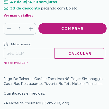
4
x de
R$34,50
sem juros
5% de desconto
pagando com Boleto
Ver mais detalhes
ALTERAR CEP
Entregas para o CEP:
Meios de envio
CALCULAR
Não sei meu CEP
Jogo De Talheres Garfo e Faca Inox 48 Peças Simonaggio -
Casa, Bar, Restaurante, Pizzaria, Buffet , Hotel e Pousadas
Quantidades e medidas:
24 Facas de churrasco (1,5cm x 19,5cm)