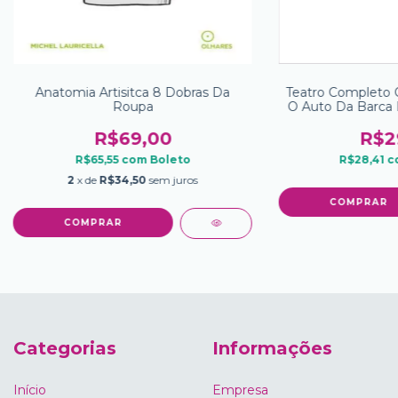
Anatomia Artisitca 8 Dobras Da
Teatro Completo 
Roupa
O Auto Da Barca 
R$69,00
R$2
R$65,55
com
Boleto
R$28,41
c
2
x de
R$34,50
sem juros
Categorias
Informações
Início
Empresa