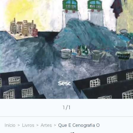
1
/
1
Início
>
Livros
>
Artes
>
Que E Cenografia O