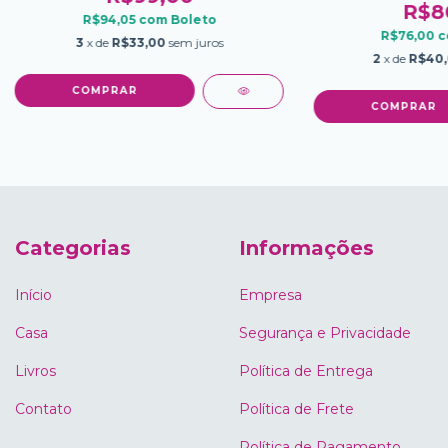
R$8
R$94,05
com
Boleto
R$76,00
c
3
x de
R$33,00
sem juros
2
x de
R$40
Categorias
Informações
Início
Empresa
Casa
Segurança e Privacidade
Livros
Política de Entrega
Contato
Política de Frete
Política de Pagamento