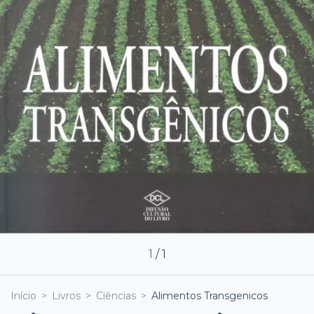
1
/
1
Início
>
Livros
>
Ciências
>
Alimentos Transgenicos